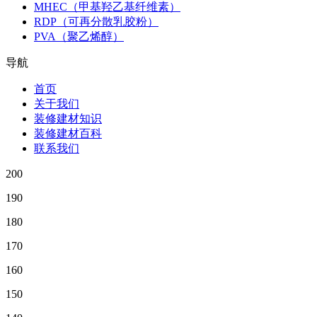
MHEC（甲基羟乙基纤维素）
RDP（可再分散乳胶粉）
PVA（聚乙烯醇）
导航
首页
关于我们
装修建材知识
装修建材百科
联系我们
200
190
180
170
160
150