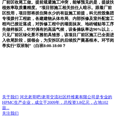
厂前区收尾工做。提前规避施工冲突，能够预见的是，提拔扶
植效率取质量精度。”项目部施工相关担任人暗示。跟着厂前
区投用，项目部将抓住降水少的有益施工前提，科元控股集团
专项拨付工程款，各建建物从体布局、内部拆修及室外配套工
程均已接近落成，对拆修工程中的墙面抹灰、地砖铺贴等工序
先做样板区，针对偶有的高温气候，设备操纵率达90%以上，
只见厂前区绿化景不雅初具雏形，该项目厂前区施工已全面进
入收尾阶段，据领会，为安拆区的后续投产奠基根本。环节岗
亭实行“双班制”（白班8:00-18:00？
关于我们
河北老哥吧!老哥交流社区纤维素有限公司是专业的
HPMC生产企业，成立于2009年，总投资3.8亿元，占地102
亩...
关注我们